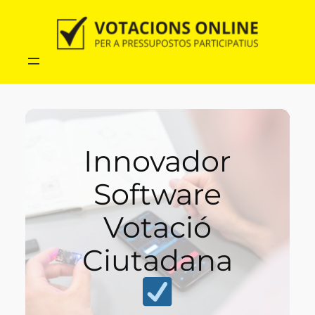
Vés
al
contingut
Innovador
Software
Votació
Ciutadana