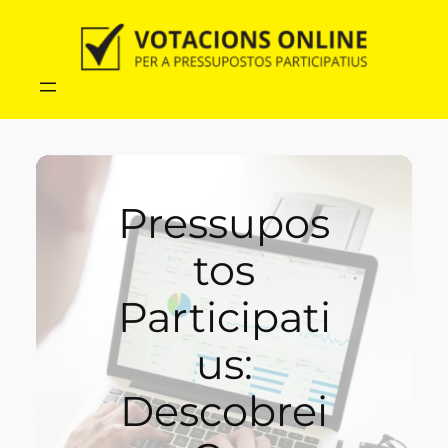
Vés
al
contingut
Pressupos
tos
Participati
us:
Descobrei